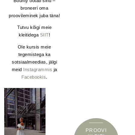
Bounty ootab sind –
broneeri oma
proovileminek juba täna!
Tutvu kõigi meie
kleitidega
SIIT
!
Ole kursis meie
tegemistega ka
sotsiaalmeedias, jälgi
meid
Instagrammis
ja
Facebookis
.
PROOVI