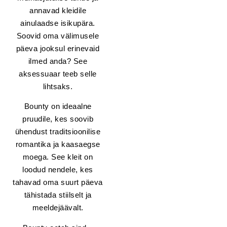
annavad kleidile
ainulaadse isikupära.
Soovid oma välimusele
päeva jooksul erinevaid
ilmed anda? See
aksessuaar teeb selle
lihtsaks.
Bounty on ideaalne
pruudile, kes soovib
ühendust traditsioonilise
romantika ja kaasaegse
moega. See kleit on
loodud nendele, kes
tahavad oma suurt päeva
tähistada stiilselt ja
meeldejäävalt.