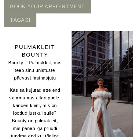
BOOK YOUR APPOINTMENT
TAGASI
PULMAKLEIT
BOUNTY
Bounty – Pulmakleit, mis
teeb sinu unistuste
päevast muinasjutu
Kas sa kujutad ette end
sammumas altari poole,
kandes kleiti, mis on
loodud justkui sulle?
Bounty on pulmakleit,
mis paneb iga pruudi
tundma end kui tõeline