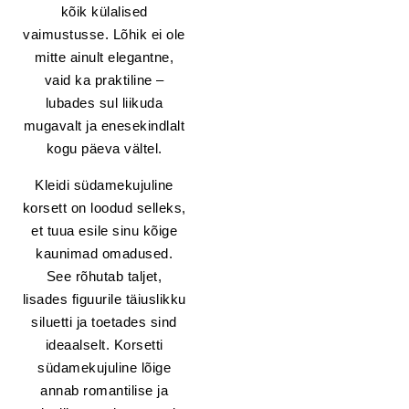
kõik külalised
vaimustusse. Lõhik ei ole
mitte ainult elegantne,
vaid ka praktiline –
lubades sul liikuda
mugavalt ja enesekindlalt
kogu päeva vältel.
Kleidi südamekujuline
korsett on loodud selleks,
et tuua esile sinu kõige
kaunimad omadused.
See rõhutab taljet,
lisades figuurile täiuslikku
siluetti ja toetades sind
ideaalselt. Korsetti
südamekujuline lõige
annab romantilise ja