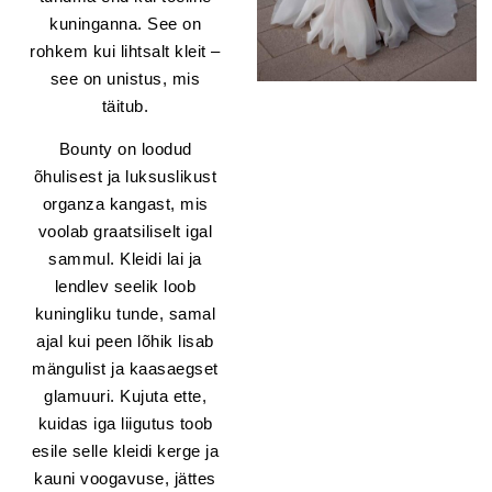
kuninganna. See on
rohkem kui lihtsalt kleit –
see on unistus, mis
täitub.
Bounty on loodud
õhulisest ja luksuslikust
organza kangast, mis
voolab graatsiliselt igal
sammul. Kleidi lai ja
lendlev seelik loob
kuningliku tunde, samal
ajal kui peen lõhik lisab
mängulist ja kaasaegset
glamuuri. Kujuta ette,
kuidas iga liigutus toob
esile selle kleidi kerge ja
kauni voogavuse, jättes