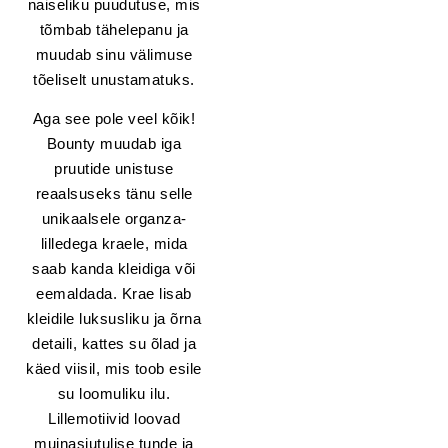
naiseliku puudutuse, mis
tõmbab tähelepanu ja
muudab sinu välimuse
tõeliselt unustamatuks.
Aga see pole veel kõik!
Bounty muudab iga
pruutide unistuse
reaalsuseks tänu selle
unikaalsele organza-
lilledega kraele, mida
saab kanda kleidiga või
eemaldada. Krae lisab
kleidile luksusliku ja õrna
detaili, kattes su õlad ja
käed viisil, mis toob esile
su loomuliku ilu.
Lillemotiivid loovad
muinasjutulise tunde ja