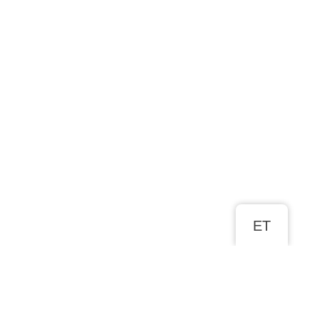
ET
ROHKEM SELLE KLEIDI KOHTA