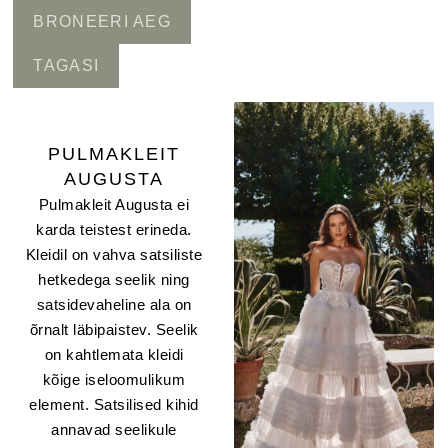
BRONEERI AEG
TAGASI
PULMAKLEIT
AUGUSTA
Pulmakleit Augusta ei
karda teistest erineda.
Kleidil on vahva satsiliste
hetkedega seelik ning
satsidevaheline ala on
õrnalt läbipaistev. Seelik
on kahtlemata kleidi
kõige iseloomulikum
element. Satsilised kihid
annavad seelikule