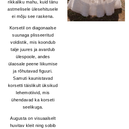
rikkaliku mahu, kuid tänu
astmelisele ülesehitusele
ei mõju see raskena.
Korsetil on diagonaalse
suunaga plisseeritud
voldistik, mis koondub
talje juures ja avardub
ülespoole, andes
ülaosale peene liikumise
ja rõhutavad figuuri.
Samuti kaunistavad
korsetti täislikult üksikud
lehemotiivid, mis
ühendavad ka korseti
seelikuga.
Augusta on visuaalselt
huvitav kleit ning sobib