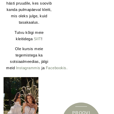
hästi pruudile, kes soovib
kanda pulmapäeval kleiti,
mis oleks julge, kuid
tasakaalus.
Tutvu kõigi meie
kleitidega
SIIT
!
Ole kursis meie
tegemistega ka
sotsiaalmeedias, jälgi
meid
Instagrammis
ja
Facebookis.
PROOVI