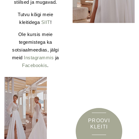
stiilsed ja mugavad.
Tutvu kõigi meie
kleitidega
SIIT
!
Ole kursis meie
tegemistega ka
sotsiaalmeedias, jälgi
meid
Instagrammis
ja
Facebookis
.
PROOVI
KLEITI