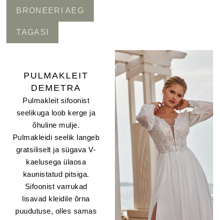
BRONEERI AEG
TAGASI
PULMAKLEIT
DEMETRA
Pulmakleit sifoonist
seelikuga loob kerge ja
õhuline mulje.
Pulmakleidi seelik langeb
gratsiliselt ja sügava V-
kaelusega ülaosa
kaunistatud pitsiga.
Sifoonist varrukad
lisavad kleidile õrna
puudutuse, olles samas