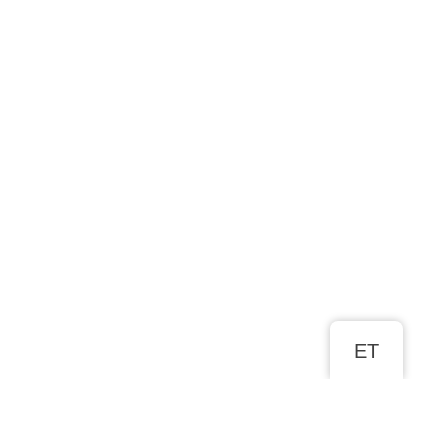
ET
ROHKEM SELLE KLEIDI KOHTA