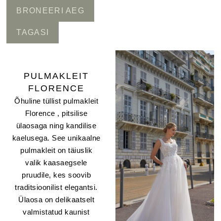
BRONEERI AEG
TAGASI
PULMAKLEIT
FLORENCE
Õhuline tüllist pulmakleit
Florence , pitsilise
ülaosaga ning kandilise
kaelusega. See unikaalne
pulmakleit on täiuslik
valik kaasaegsele
pruudile, kes soovib
traditsioonilist elegantsi.
Ülaosa on delikaatselt
valmistatud kaunist