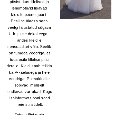
pitsist, kus lillelised ja
lehemotiivid lisavad
kleidile peenet joont.
Pitsiline ülaosa saab
veelgi täiustatud sügava
U-kujulise dekolteega ,
andes kleidile
sensuaalset võlu. Seelik
on tumeda voodriga, et
tuua esile lillelise pitsi
detaile. Kleidi saab tellida
ka V-kaelusega ja hele
voodriga. Pulmakledile
sobivad imeliselt
lendlevad varrukad. Kogu
lisainformatsiooni saad
meie stilistidelt.
Tutvu kõigi meie