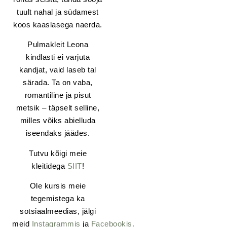
tuult nahal ja südamest
koos kaaslasega naerda.
Pulmakleit Leona
kindlasti ei varjuta
kandjat, vaid laseb tal
särada. Ta on vaba,
romantiline ja pisut
metsik – täpselt selline,
milles võiks abielluda
iseendaks jäädes.
Tutvu kõigi meie
kleitidega
SIIT
!
Ole kursis meie
tegemistega ka
sotsiaalmeedias, jälgi
meid
Instagrammis
ja
Facebookis.