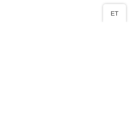
ET
ROHKEM SELLE KLEIDI KOHTA
Kangad: pits ja šifoon
Värvid: loodusvalge
Suurused 32-46