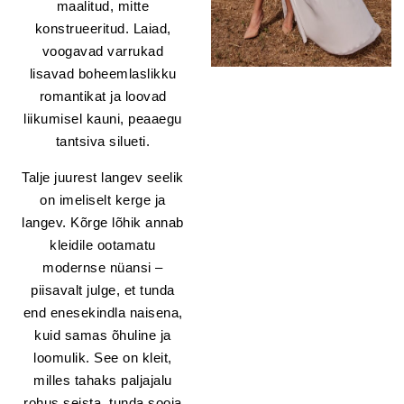
maalitud, mitte
konstrueeritud. Laiad,
voogavad varrukad
lisavad boheemlaslikku
romantikat ja loovad
liikumisel kauni, peaaegu
tantsiva silueti.
Talje juurest langev seelik
on imeliselt kerge ja
langev. Kõrge lõhik annab
kleidile ootamatu
modernse nüansi –
piisavalt julge, et tunda
end enesekindla naisena,
kuid samas õhuline ja
loomulik. See on kleit,
milles tahaks paljajalu
rohus seista, tunda sooja