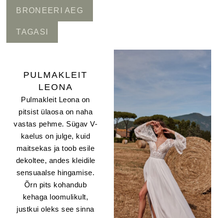
BRONEERI AEG
TAGASI
PULMAKLEIT
LEONA
Pulmakleit Leona on
pitsist ülaosa on naha
vastas pehme. Sügav V-
kaelus on julge, kuid
maitsekas ja toob esile
dekoltee, andes kleidile
sensuaalse hingamise.
Õrn pits kohandub
kehaga loomulikult,
justkui oleks see sinna