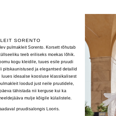
LEIT SORENTO
dlev pulmakleit Sorento. Korsett rõhutab
tüllseeliku teeb eriliseks moekas lõhik.
loomu kogu kleidile, tuues esile pruudi
i pitskaunistused ja elegantsed detailid
, luues ideaalse koosluse klassikalisest
pulmakleit loodud just neile pruutidele,
päeva tähistada nii kerguse kui ka
eeldejääva mulje kõigile külalistele.
aadaval pruudisalongis Looris.