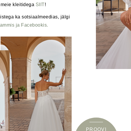
 meie kleitidega
SIIT
!
istega ka sotsiaalmeedias, jälgi
rammis
ja
Facebookis
.
PROOVI