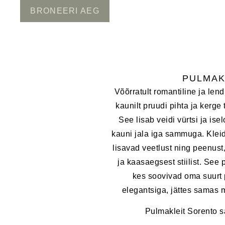
BRONEERI AEG
PULMAK
Võõrratult romantiline ja len
kaunilt pruudi pihta ja kerge 
See lisab veidi vürtsi ja ise
kauni jala iga sammuga. Kleid
lisavad veetlust ning peenust
ja kaasaegsest stiilist. See 
kes soovivad oma suurt 
elegantsiga, jättes samas m
Pulmakleit Sorento s