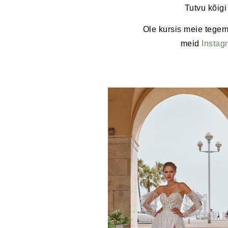
Tutvu kõigi
Ole kursis meie tegem
meid
Insta
g