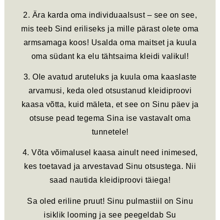
2. Ära karda oma individuaalsust – see on see,
mis teeb Sind eriliseks ja mille pärast olete oma
armsamaga koos! Usalda oma maitset ja kuula
oma südant ka elu tähtsaima kleidi valikul!
3. Ole avatud aruteluks ja kuula oma kaaslaste
arvamusi, keda oled otsustanud kleidiproovi
kaasa võtta, kuid mäleta, et see on Sinu päev ja
otsuse pead tegema Sina ise vastavalt oma
tunnetele!
4. Võta võimalusel kaasa ainult need inimesed,
kes toetavad ja arvestavad Sinu otsustega. Nii
saad nautida kleidiproovi täiega!
Sa oled eriline pruut! Sinu pulmastiil on Sinu
isiklik looming ja see peegeldab Su