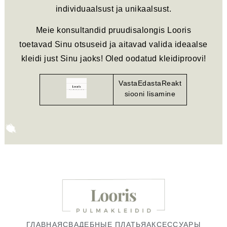
individuaalsust ja unikaalsust.
Meie konsultandid pruudisalongis Looris
toetavad Sinu otsuseid ja aitavad valida ideaalse
kleidi just Sinu jaoks! Oled oodatud kleidiproovi!
VastaEdastaReakt
siooni lisamine
ГЛАВНАЯ
СВАДЕБНЫЕ ПЛАТЬЯ
АКСЕССУАРЫ