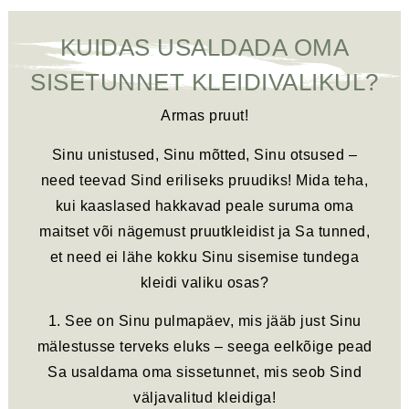
KUIDAS USALDADA OMA
SISETUNNET KLEIDIVALIKUL?
Armas pruut!
Sinu unistused, Sinu mõtted, Sinu otsused –
need teevad Sind eriliseks pruudiks! Mida teha,
kui kaaslased hakkavad peale suruma oma
maitset või nägemust pruutkleidist ja Sa tunned,
et need ei lähe kokku Sinu sisemise tundega
kleidi valiku osas?
1. See on Sinu pulmapäev, mis jääb just Sinu
mälestusse terveks eluks – seega eelkõige pead
Sa usaldama oma sissetunnet, mis seob Sind
väljavalitud kleidiga!