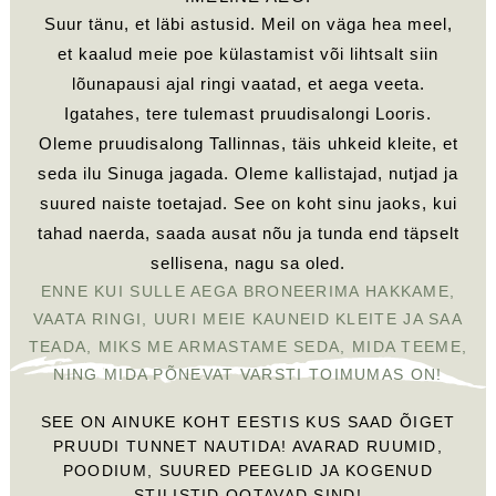
Suur tänu, et läbi astusid. Meil on väga hea meel,
et kaalud meie poe külastamist või lihtsalt siin
lõunapausi ajal ringi vaatad, et aega veeta.
Igatahes, tere tulemast pruudisalongi Looris.
Oleme pruudisalong Tallinnas, täis uhkeid kleite, et
seda ilu Sinuga jagada. Oleme kallistajad, nutjad ja
suured naiste toetajad. See on koht sinu jaoks, kui
tahad naerda, saada ausat nõu ja tunda end täpselt
sellisena, nagu sa oled.
ENNE KUI SULLE AEGA BRONEERIMA HAKKAME,
VAATA RINGI, UURI MEIE KAUNEID KLEITE JA SAA
TEADA, MIKS ME ARMASTAME SEDA, MIDA TEEME,
NING MIDA PÕNEVAT VARSTI TOIMUMAS ON!
SEE ON AINUKE KOHT EESTIS KUS SAAD ÕIGET
PRUUDI TUNNET NAUTIDA! AVARAD RUUMID,
POODIUM, SUURED PEEGLID JA KOGENUD
STILISTID OOTAVAD SIND!