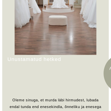
Unustamatud hetked
Oleme sinuga, et murda läbi hirmudest, lubada
endal tunda end enesekindla, õnneliku ja enesega