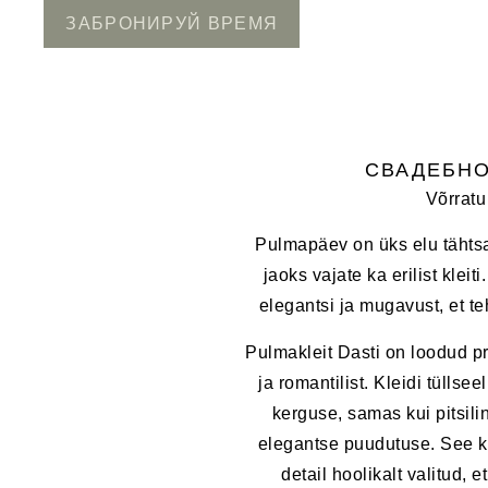
ЗАБРОНИРУЙ ВРЕМЯ
CВАДЕБНО
Võrratu
Pulmapäev on üks elu tähtsa
jaoks vajate ka erilist klei
elegantsi ja mugavust, et t
Pulmakleit Dasti on loodud pr
ja romantilist. Kleidi tüllse
kerguse, samas kui pitsilin
elegantse puudutuse. See k
detail hoolikalt valitud, e