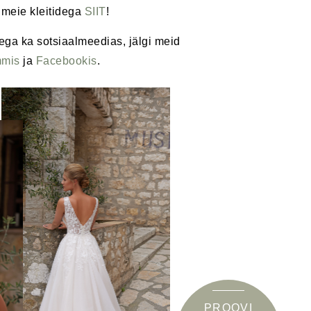
 meie kleitidega
SIIT
!
ega ka sotsiaalmeedias, jälgi meid
mmis
ja
Facebookis
.
PROOVI