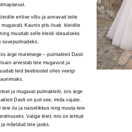
ulmapäeval.
eidile erilise võlu ja annavad teile
 mugavalt. Kaunis pits lisab kleidile
 ning muudab selle kleidi ideaalseks
s suvepulmadeks.
siis ärge muretsege – pulmakleit Dasti
 disain arvestab teie mugavust ja
uudab teid beebiootel olles veelgi
kaunimaks.
ntset ja mugavat pulmakleiti, siis ärge
kleit Dasti on just see, mida vajate.
e teie ilu ja naiselikkus ning muuta teie
dmuseks. Valige kleit, mis on tehtud
ja mõeldud teie jaoks.