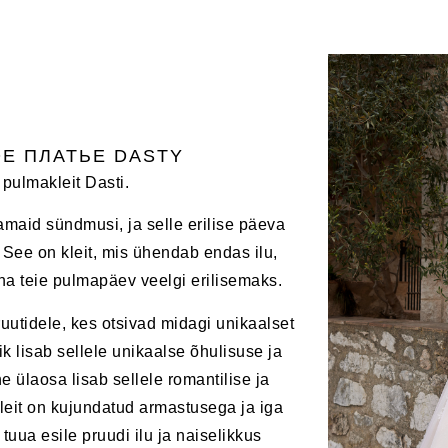
Е ПЛАТЬЕ DASTY
 pulmakleit Dasti.
maid sündmusi, ja selle erilise päeva
ti. See on kleit, mis ühendab endas ilu,
eha teie pulmapäev veelgi erilisemaks.
uutidele, kes otsivad midagi unikaalset
elik lisab sellele unikaalse õhulisuse ja
e ülaosa lisab sellele romantilise ja
leit on kujundatud armastusega ja iga
t tuua esile pruudi ilu ja naiselikkus