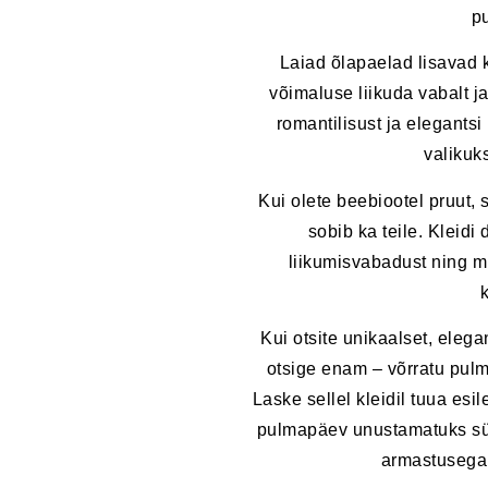
p
Laiad õlapaelad lisavad kl
võimaluse liikuda vabalt ja
romantilisust ja elegantsi
valikuk
Kui olete beebiootel pruut, 
sobib ka teile. Kleidi
liikumisvabadust ning m
Kui otsite unikaalset, elega
otsige enam – võrratu pulma
Laske sellel kleidil tuua esil
pulmapäev unustamatuks sün
armastusega 