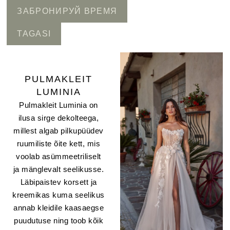
ЗАБРОНИРУЙ ВРЕМЯ
TAGASI
PULMAKLEIT
LUMINIA
Pulmakleit Luminia on
ilusa sirge dekolteega,
millest algab pilkupüüdev
ruumiliste õite kett, mis
voolab asümmeetriliselt
ja mänglevalt seelikusse.
Läbipaistev korsett ja
kreemikas kuma seelikus
annab kleidile kaasaegse
puudutuse ning toob kõik